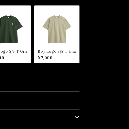
ogo S/S T Grn
Boy Logo S/S T Kha
00
¥7,000