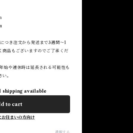
m
m
につき注文から発送まで3週間～1
く商品もございますのでご了承くだ
休時は延長される可能性も
さい。
l shipping available
d to cart
にお住まいの方向け
通報する