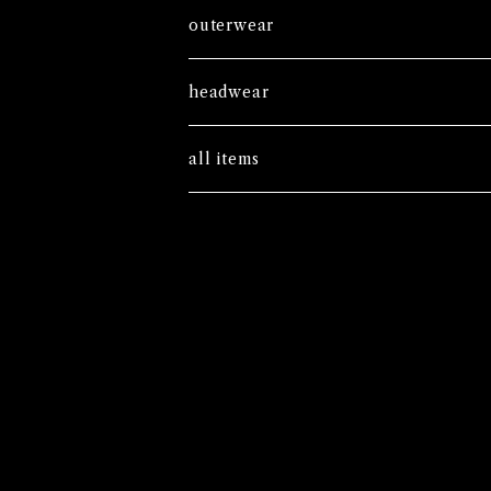
tees
outerwear
long sleeves
sweatshirts
headwear
caps
all items