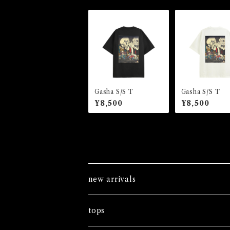
Gasha S/S T
Gasha S/S T
¥8,500
¥8,500
new arrivals
tops