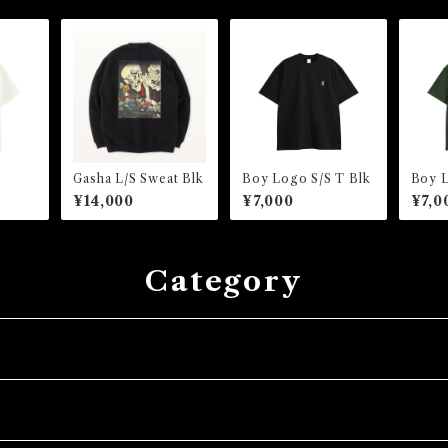
Gasha L/S Sweat Blk
Boy Logo S/S T Blk
Boy L
¥14,000
¥7,000
¥7,0
Category